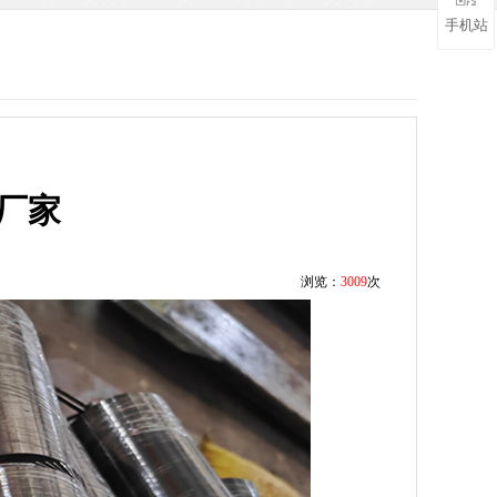
手机站
厂家
浏览：
3009
次