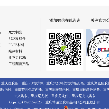
添加微信在线咨询
关注官方
品
尼龙制品
尼龙板材件
板
PP/PE材料
绝缘材料
亚克力PC板
件
工程配套产品
、
重庆优胶条
、
重庆PU防护件
、
重庆汽配料架防护条架条
、
重庆聚氨酯胶
璃瓶内衬
、
重庆茶具包装内托
、
重庆周转箱内衬
、
重庆周转箱分隔条
、
重
PP夹具条
、
重庆尼龙板
、
重庆尼龙件
、
重庆尼龙夹具条
Copyright ©2016-2025
重庆博诚塑胶制品有限公司
版权所有