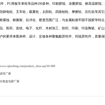
配件，PU滑板车单轮等品种200多种。印刷胶辊、涂覆胶辊、耐高温胶
防静电轮、叉车轮，载重轮，太阳轮、四面刨轮、摩擦轮、压扎轮等其它
耐腐蚀、耐撕裂、抗冲击、硬度范围广泛，与金属粘接牢固不脱胶等特点
品、医药、造纸、电子、化纤、木材加工、纺织、印刷、印染陶瓷、矿山
户的要求来图来样、设计、定做各种聚氨酯异性件、托辊异性件，质量保
w.cqbocheng.com/products_show.asp?id=609
滚筒厂家
分散盘包胶厂家