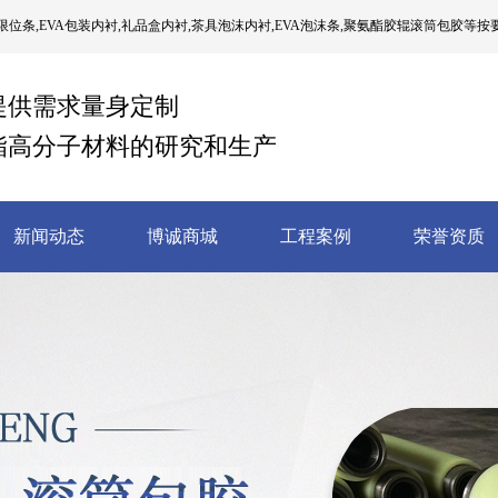
位条,EVA包装内衬,礼品盒内衬,茶具泡沫内衬,EVA泡沫条,聚氨酯胶辊滚筒包胶等按
提供需求量身定制
酯高分子材料的研究和生产
新闻动态
博诚商城
工程案例
荣誉资质