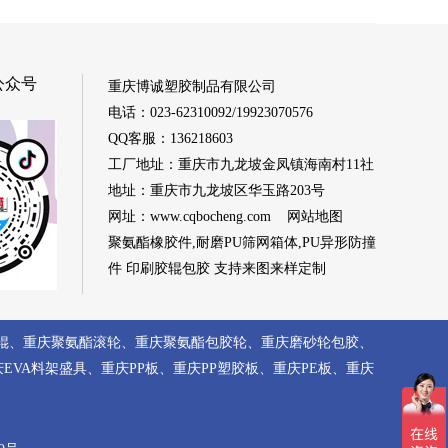
公众号
重庆博诚塑胶制品有限公司
电话：023-62310092/19923070576
QQ客服：136218603
工厂地址：重庆市九龙坡金凤镇海南村11社
地址：重庆市九龙坡区华玉路203号
网址：
www.cqbocheng.com
网站地图
聚氨酯橡胶件,耐磨PU筛网箱体,PU异形防撞
件 印刷胶辊包胶 支持来图来样定制
辊
、
重庆聚氨酯滚轮
、
重庆聚氨酯包胶轮
、
重庆磨砂轮包胶
、
庆EVA料架盛具
、
重庆PP板
、
重庆PP塑胶板
、
重庆PE板
、
重庆