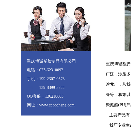
重庆博诚塑胶制品有限公司
重庆博诚塑胶
电话：023-62310092
广泛，涉足多
手机：199-2307-0576
途尤广，从我
手机：
139-8399-5722
备等，和难以
QQ客服：136218603
聚氨酯(PU)
网址：www.cqbocheng.com
主要产品有：
我厂专业生产