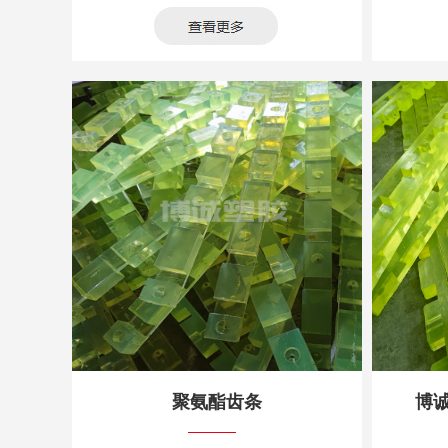
聚氨酯齿条
博