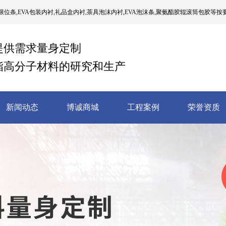
位条,EVA包装内衬,礼品盒内衬,茶具泡沫内衬,EVA泡沫条,聚氨酯胶辊滚筒包胶等按
提供需求量身定制
酯高分子材料的研究和生产
新闻动态
博诚商城
工程案例
荣誉资质