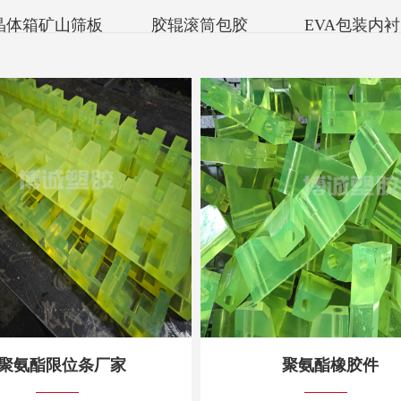
晶体箱矿山筛板
胶辊滚筒包胶
EVA包装内衬
聚氨酯限位条厂家
聚氨酯橡胶件