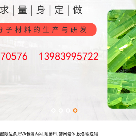
氨酯限位条
,
EVA包装内衬,耐磨PU筛网箱体
,
设备输送辊