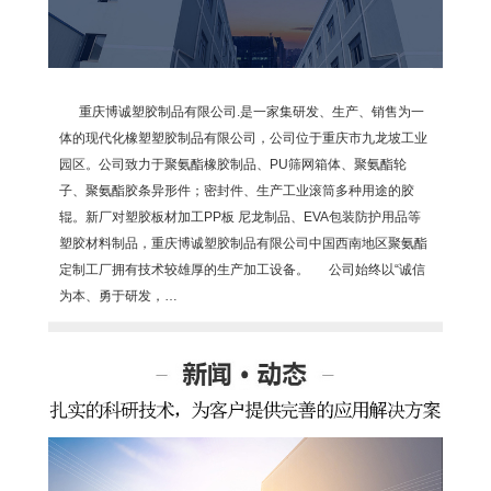
重庆博诚塑胶制品有限公司.是一家集研发、生产、销售为一
体的现代化橡塑塑胶制品有限公司，公司位于重庆市九龙坡工业
园区。公司致力于聚氨酯橡胶制品、PU筛网箱体、聚氨酯轮
子、聚氨酯胶条异形件；密封件、生产工业滚筒多种用途的胶
辊。新厂对塑胶板材加工PP板 尼龙制品、EVA包装防护用品等
塑胶材料制品，重庆博诚塑胶制品有限公司中国西南地区聚氨酯
定制工厂拥有技术较雄厚的生产加工设备。 公司始终以“诚信
为本、勇于研发，…