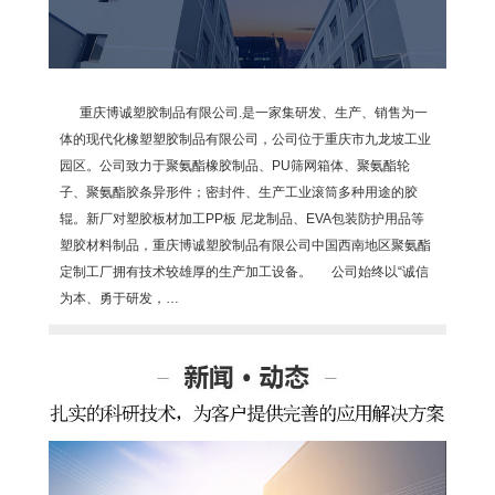
重庆博诚塑胶制品有限公司.是一家集研发、生产、销售为一
体的现代化橡塑塑胶制品有限公司，公司位于重庆市九龙坡工业
园区。公司致力于聚氨酯橡胶制品、PU筛网箱体、聚氨酯轮
子、聚氨酯胶条异形件；密封件、生产工业滚筒多种用途的胶
辊。新厂对塑胶板材加工PP板 尼龙制品、EVA包装防护用品等
塑胶材料制品，重庆博诚塑胶制品有限公司中国西南地区聚氨酯
定制工厂拥有技术较雄厚的生产加工设备。 公司始终以“诚信
为本、勇于研发，…