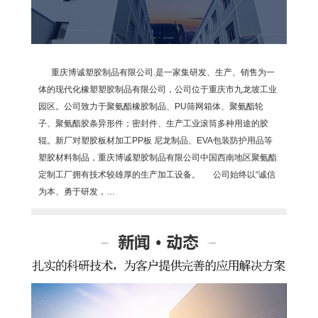
重庆博诚塑胶制品有限公司.是一家集研发、生产、销售为一
体的现代化橡塑塑胶制品有限公司，公司位于重庆市九龙坡工业
园区。公司致力于聚氨酯橡胶制品、PU筛网箱体、聚氨酯轮
子、聚氨酯胶条异形件；密封件、生产工业滚筒多种用途的胶
辊。新厂对塑胶板材加工PP板 尼龙制品、EVA包装防护用品等
塑胶材料制品，重庆博诚塑胶制品有限公司中国西南地区聚氨酯
定制工厂拥有技术较雄厚的生产加工设备。 公司始终以“诚信
为本、勇于研发，…