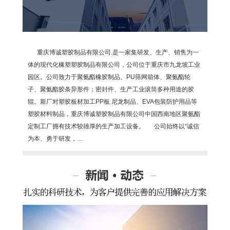
重庆博诚塑胶制品有限公司.是一家集研发、生产、销售为一
体的现代化橡塑塑胶制品有限公司，公司位于重庆市九龙坡工业
园区。公司致力于聚氨酯橡胶制品、PU筛网箱体、聚氨酯轮
子、聚氨酯胶条异形件；密封件、生产工业滚筒多种用途的胶
辊。新厂对塑胶板材加工PP板 尼龙制品、EVA包装防护用品等
塑胶材料制品，重庆博诚塑胶制品有限公司中国西南地区聚氨酯
定制工厂拥有技术较雄厚的生产加工设备。 公司始终以“诚信
为本、勇于研发，…