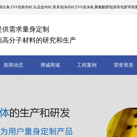
位条,EVA包装内衬,礼品盒内衬,茶具泡沫内衬,EVA泡沫条,聚氨酯胶辊滚筒包胶等按
提供需求量身定制
酯高分子材料的研究和生产
新闻动态
博诚商城
工程案例
荣誉资质