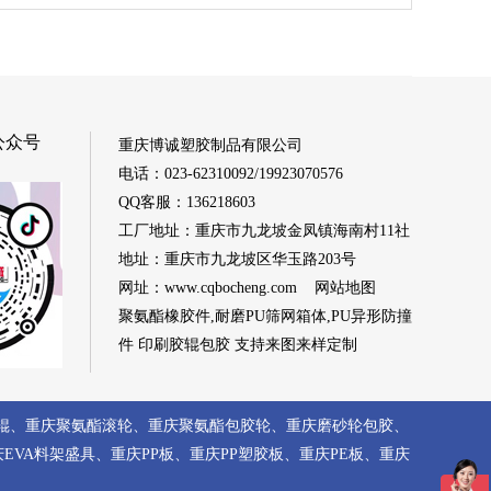
公众号
重庆博诚塑胶制品有限公司
电话：023-62310092/19923070576
QQ客服：136218603
工厂地址：重庆市九龙坡金凤镇海南村11社
地址：重庆市九龙坡区华玉路203号
网址：
www.cqbocheng.com
网站地图
聚氨酯橡胶件,耐磨PU筛网箱体,PU异形防撞
件 印刷胶辊包胶 支持来图来样定制
辊
、
重庆聚氨酯滚轮
、
重庆聚氨酯包胶轮
、
重庆磨砂轮包胶
、
庆EVA料架盛具
、
重庆PP板
、
重庆PP塑胶板
、
重庆PE板
、
重庆