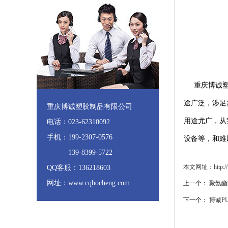
重庆博诚塑胶
途广泛，涉足
重庆博诚塑胶制品有限公司
用途尤广，从
电话：023-62310092
手机：199-2307-0576
设备等，和难
手机：
139-8399-5722
本文网址：http://ww
QQ客服：136218603
网址：www.cqbocheng.com
上一个：
聚氨酯
下一个：
博诚P