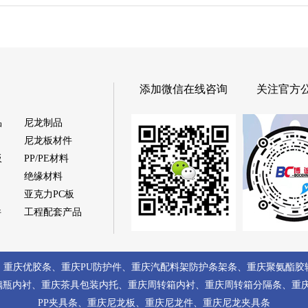
添加微信在线咨询
关注官方
品
尼龙制品
尼龙板材件
板
PP/PE材料
绝缘材料
亚克力PC板
件
工程配套产品
、
重庆优胶条
、
重庆PU防护件
、
重庆汽配料架防护条架条
、
重庆聚氨酯胶
璃瓶内衬
、
重庆茶具包装内托
、
重庆周转箱内衬
、
重庆周转箱分隔条
、
重
PP夹具条
、
重庆尼龙板
、
重庆尼龙件
、
重庆尼龙夹具条